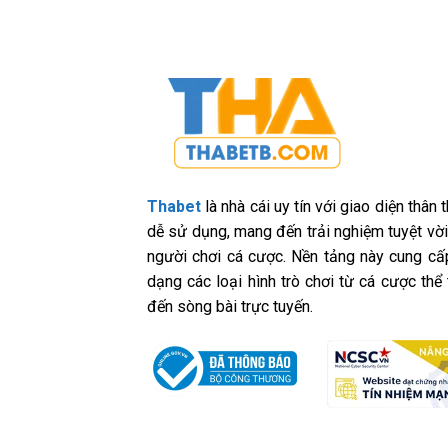
Thabet
là nhà cái uy tín với giao diện thân t
dễ sử dụng, mang đến trải nghiệm tuyệt vờ
người chơi cá cược. Nền tảng này cung cấ
dạng các loại hình trò chơi từ cá cược thể
đến sòng bài trực tuyến.