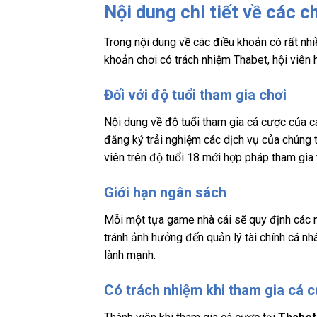
Nội dung chi tiết về các 
Trong nội dung về các điều khoản có rất nhi
khoản chơi có trách nhiệm Thabet, hội viên 
Đối với độ tuổi tham gia chơi
Nội dung về độ tuổi tham gia cá cược của c
đăng ký trải nghiệm các dịch vụ của chúng t
viên trên độ tuổi 18 mới hợp pháp tham gia 
Giới hạn ngân sách
Mỗi một tựa game nhà cái sẽ quy định các m
tránh ảnh hưởng đến quản lý tài chính cá nhâ
lành mạnh.
Có trách nhiệm khi tham gia cá c