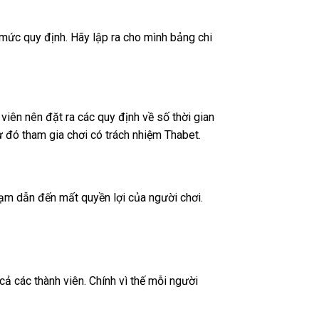
 mức quy định. Hãy lập ra cho mình bảng chi
 viên nên đặt ra các quy định về số thời gian
từ đó tham gia chơi có trách nhiệm Thabet.
phạm dẫn đến mất quyền lợi của người chơi.
cả các thành viên. Chính vì thế mỗi người