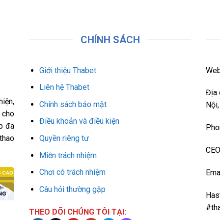
CHÍNH SÁCH
Giới thiệu Thabet
Web
Liên hệ Thabet
Địa 
hiện,
Chính sách bảo mật
Nội,
i cho
Điều khoản và điều kiện
p đa
Pho
 thao
Quyền riêng tư
CEO
Miễn trách nhiệm
Chơi có trách nhiệm
Ema
Câu hỏi thường gặp
Has
#th
THEO DÕI CHÚNG TÔI TẠI: