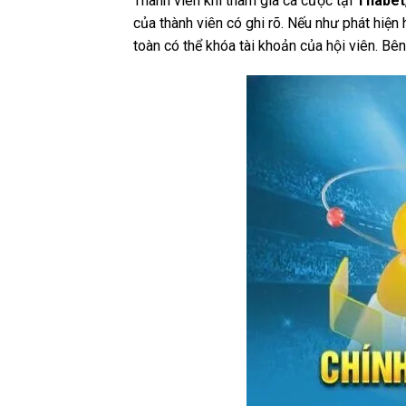
Thành viên khi tham gia cá cược tại
Thabet
của thành viên có ghi rõ. Nếu như phát hiện 
toàn có thể khóa tài khoản của hội viên. Bê