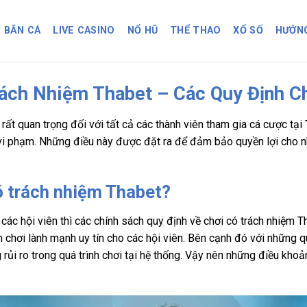
BẮN CÁ
LIVE CASINO
NỔ HŨ
THỂ THAO
XỔ SỐ
HƯỚN
ách Nhiệm Thabet – Các Quy Định C
 rất quan trọng đối với tất cả các thành viên tham gia cá cược tại
h vi phạm. Những điều này được đặt ra để đảm bảo quyền lợi cho n
có trách nhiệm Thabet?
c hội viên thì các chính sách quy định về chơi có trách nhiệm T
n chơi lành mạnh uy tín cho các hội viên. Bên cạnh đó với những q
 rủi ro trong quá trình chơi tại hệ thống. Vậy nên những điều kho