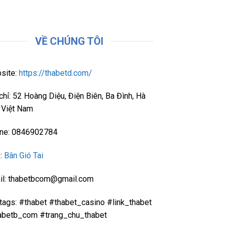
VỀ CHÚNG TÔI
site:
https://thabetd.com/
chỉ: 52 Hoàng Diệu, Điện Biên, Ba Đình, Hà
 Việt Nam
ne: 0846902784
:
Bân Gió Tai
il:
thabetbcom@gmail.com
tags: #thabet #thabet_casino #link_thabet
abetb_com #trang_chu_thabet