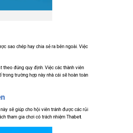
ợc sao chép hay chia sẻ ra bên ngoài. Việc
ật theo đúng quy định. Việc các thành viên
hế trong trường hợp này nhà cái sẽ hoàn toàn
ên
 này sẽ giúp cho hội viên tránh được các rủi
cách tham gia chơi có trách nhiệm Thabe
t
.