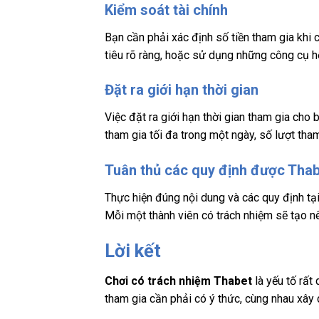
Kiểm soát tài chính
Bạn cần phải xác định số tiền tham gia khi
tiêu rõ ràng, hoặc sử dụng những công cụ hỗ 
Đặt ra giới hạn thời gian
Việc đặt ra giới hạn thời gian tham gia cho 
tham gia tối đa trong một ngày, số lượt tha
Tuân thủ các quy định được Thab
Thực hiện đúng nội dung và các quy định tại
Mỗi một thành viên có trách nhiệm sẽ tạo nê
Lời kết
Chơi có trách nhiệm Thabet
là yếu tố rất
tham gia cần phải có ý thức, cùng nhau xây 