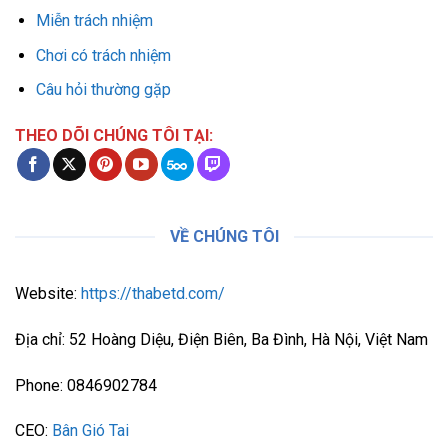
Miễn trách nhiệm
Chơi có trách nhiệm
Câu hỏi thường gặp
THEO DÕI CHÚNG TÔI TẠI:
VỀ CHÚNG TÔI
Website:
https://thabetd.com/
Địa chỉ: 52 Hoàng Diệu, Điện Biên, Ba Đình, Hà Nội, Việt Nam
Phone: 0846902784
CEO:
Bân Gió Tai