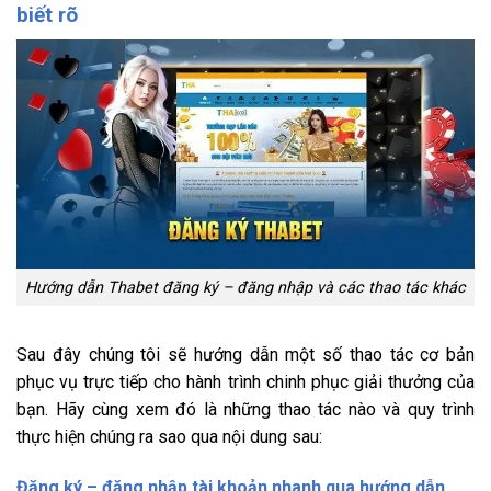
biết rõ
Hướng dẫn Thabet đăng ký – đăng nhập và các thao tác khác
Sau đây chúng tôi sẽ hướng dẫn một số thao tác cơ bản
phục vụ trực tiếp cho hành trình chinh phục giải thưởng của
bạn. Hãy cùng xem đó là những thao tác nào và quy trình
thực hiện chúng ra sao qua nội dung sau:
Đăng ký – đăng nhập tài khoản nhanh qua hướng dẫn