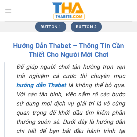
Bỏ
qua
nội
dung
BUTTON 1
BUTTON 2
Hướng Dẫn Thabet – Thông Tin Cần
Thiết Cho Người Mới Chơi
Để giúp người chơi tận hưởng trọn vẹn
trải nghiệm cá cược thì chuyên mục
hướng dẫn Thabet
là không thể bỏ qua.
Với các tân binh, việc nắm rõ các bước
sử dụng mọi dịch vụ giải trí là vô cùng
quan trọng để khởi đầu tìm kiếm phần
thưởng suôn sẻ. Dưới đây là hướng dẫn
chi tiết để bạn bắt đầu hành trình tại