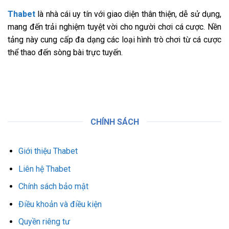
Thabet
là nhà cái uy tín với giao diện thân thiện, dễ sử dụng,
mang đến trải nghiệm tuyệt vời cho người chơi cá cược. Nền
tảng này cung cấp đa dạng các loại hình trò chơi từ cá cược
thể thao đến sòng bài trực tuyến.
CHÍNH SÁCH
Giới thiệu Thabet
Liên hệ Thabet
Chính sách bảo mật
Điều khoản và điều kiện
Quyền riêng tư