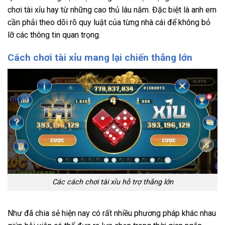
chơi tài xỉu hay từ những cao thủ lâu năm. Đặc biệt là anh em
cần phải theo dõi rõ quy luật của từng nhà cái để không bỏ
lỡ các thông tin quan trọng.
Cách chơi tài xỉu mang lại chiến thắng lớn
Các cách chơi tài xỉu hỗ trợ thắng lớn
Như đã chia sẻ hiện nay có rất nhiều phương pháp khác nhau