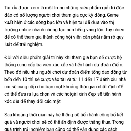
Tài xỉu được xem là một trong những siêu phẩm giải trí độc
đáo có số lượng người chơi tham gia cực kỳ đông. Game
xuất hiện ở các sòng bạc lớn và hiện tại đã đưa vào thị
trường online nhanh chóng tạo nên tiếng vang lớn. Tuy nhiên
để có thể tham gia thành công hội viên cần phải nắm rõ quy
luật để trải nghiệm.
Đối với siêu phẩm giải trí này khi tham gia bạn sẽ được hệ
thống cung cấp ba viên xúc xắc và tiến hành dự đoán điểm.
Theo đó nếu như người chơi dự đoán điểm tổng dao động từ
bốn đến 10 thì sẽ cược vào tài và từ 11 đến 17 đánh xỉu. nhà
cái sẽ cung cấp cho bạn một khoảng thời gian nhất định để
có thể đưa ra lựa chọn và các hotgirl xinh đẹp sẽ tiến hành
xóc đĩa để thay đổi các mặt.
Sau khoảng thời gian này hệ thống sẽ tiến hành công bố kết
quả và người chơi sẽ có thể ấn định được thắng thua. Trong
quá trình trải nghiệm bạn cũng có thể vận dụng các cách