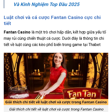
Và Kinh Nghiệm Top Đầu 2025
Luật chơi và cá cược Fantan Casino cực chi
tiết
Fantan Casino
là một trò chơi hấp dẫn, kết hợp giữa yếu tố
may rủi cùng chiến thuật cá cược. Dưới đây là thông tin chi
tiết về luật cùng các kèo phổ biến trong game tại Thabet
Giải thích chi tiết về luật chơi và cược trong Fantan Casino