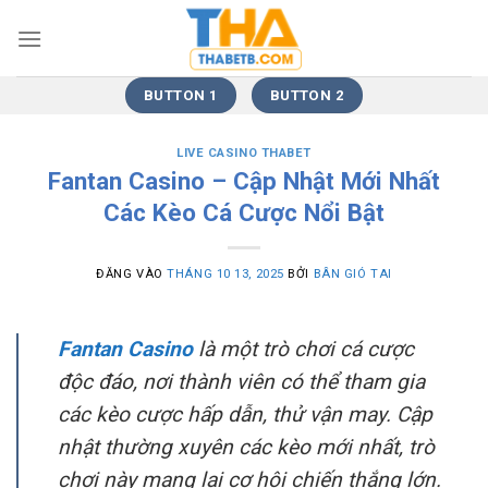
Bỏ
qua
nội
dung
BUTTON 1
BUTTON 2
LIVE CASINO THABET
Fantan Casino – Cập Nhật Mới Nhất
Các Kèo Cá Cược Nổi Bật
ĐĂNG VÀO
THÁNG 10 13, 2025
BỞI
BÂN GIÓ TAI
Fantan Casino
là một trò chơi cá cược
độc đáo, nơi thành viên có thể tham gia
các kèo cược hấp dẫn, thử vận may. Cập
nhật thường xuyên các kèo mới nhất, trò
chơi này mang lại cơ hội chiến thắng lớn.