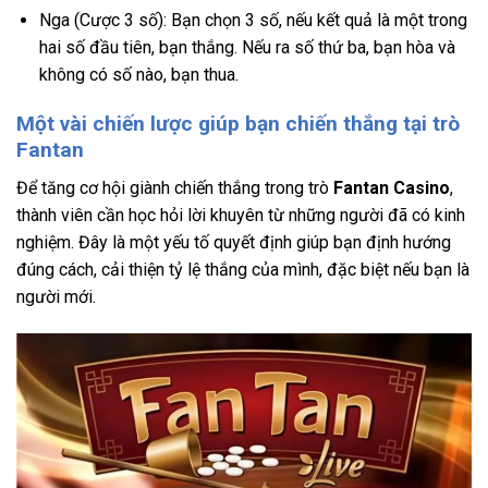
Nga (Cược 3 số): Bạn chọn 3 số, nếu kết quả là một trong
hai số đầu tiên, bạn thắng. Nếu ra số thứ ba, bạn hòa và
không có số nào, bạn thua.
Một vài chiến lược giúp bạn chiến thắng tại trò
Fantan
Để tăng cơ hội giành chiến thắng trong trò
Fantan Casino
,
thành viên cần học hỏi lời khuyên từ những người đã có kinh
nghiệm. Đây là một yếu tố quyết định giúp bạn định hướng
đúng cách, cải thiện tỷ lệ thắng của mình, đặc biệt nếu bạn là
người mới.