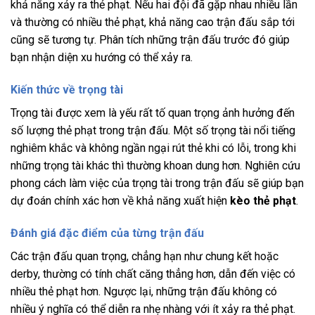
khả năng xảy ra thẻ phạt. Nếu hai đội đã gặp nhau nhiều lần
và thường có nhiều thẻ phạt, khả năng cao trận đấu sắp tới
cũng sẽ tương tự. Phân tích những trận đấu trước đó giúp
bạn nhận diện xu hướng có thể xảy ra.
Kiến thức về trọng tài
Trọng tài được xem là yếu rất tố quan trọng ảnh hưởng đến
số lượng thẻ phạt trong trận đấu. Một số trọng tài nổi tiếng
nghiêm khắc và không ngần ngại rút thẻ khi có lỗi, trong khi
những trọng tài khác thì thường khoan dung hơn. Nghiên cứu
phong cách làm việc của trọng tài trong trận đấu sẽ giúp bạn
dự đoán chính xác hơn về khả năng xuất hiện
kèo thẻ phạt
.
Đánh giá đặc điểm của từng trận đấu
Các trận đấu quan trọng, chẳng hạn như chung kết hoặc
derby, thường có tính chất căng thẳng hơn, dẫn đến việc có
nhiều thẻ phạt hơn. Ngược lại, những trận đấu không có
nhiều ý nghĩa có thể diễn ra nhẹ nhàng với ít xảy ra thẻ phạt.