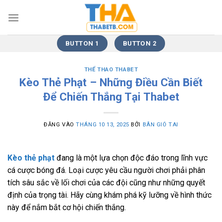
Bỏ
qua
nội
dung
BUTTON 1
BUTTON 2
THỂ THAO THABET
Kèo Thẻ Phạt – Những Điều Cần Biết
Để Chiến Thắng Tại Thabet
ĐĂNG VÀO
THÁNG 10 13, 2025
BỞI
BÂN GIÓ TAI
Kèo thẻ phạt
đang là một lựa chọn độc đáo trong lĩnh vực
cá cược bóng đá. Loại cược yêu cầu người chơi phải phân
tích sâu sắc về lối chơi của các đội cũng như những quyết
định của trọng tài. Hãy cùng khám phá kỹ lưỡng về hình thức
này để nắm bắt cơ hội chiến thắng.