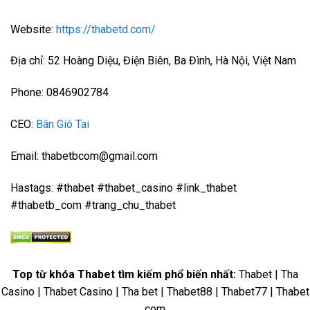
Website:
https://thabetd.com/
Địa chỉ: 52 Hoàng Diệu, Điện Biên, Ba Đình, Hà Nội, Việt Nam
Phone: 0846902784
CEO:
Bân Gió Tai
Email:
thabetbcom@gmail.com
Hastags: #thabet #thabet_casino #link_thabet
#thabetb_com #trang_chu_thabet
Top từ khóa Thabet tìm kiếm phổ biến nhất:
Thabet | Tha
Casino | Thabet Casino | Tha bet | Thabet88 | Thabet77 | Thabet
com