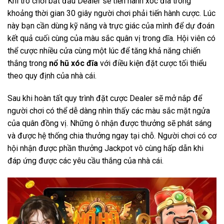
Khi trò chơi bắt đầu Dealer sẽ tiến hành xóc đĩa trong
khoảng thời gian 30 giây người chơi phải tiến hành cược. Lúc
này bạn cần dùng kỹ năng và trực giác của mình để dự đoán
kết quả cuối cùng của màu sắc quân vị trong dĩa. Hội viên có
thể cược nhiều cửa cùng một lúc để tăng khả năng chiến
thắng trong
nổ hũ xóc đĩa
với điều kiện đặt cược tối thiểu
theo quy định của nhà cái.
Sau khi hoàn tất quy trình đặt cược Dealer sẽ mở nắp để
người chơi có thể dễ dàng nhìn thấy các màu sắc mặt ngửa
của quân đồng vị. Những ô nhận được thưởng sẽ phát sáng
và được hệ thống chia thưởng ngay tại chỗ. Người chơi có cơ
hội nhận được phần thưởng Jackpot vô cùng hấp dẫn khi
đáp ứng được các yêu cầu thắng của nhà cái.