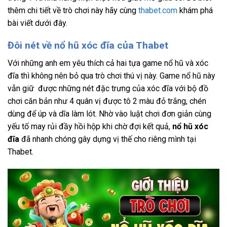
thêm chi tiết về trò chơi này hãy cùng
thabet.com
khám phá
bài viết dưới đây.
Đôi nét về nổ hũ xóc đĩa của Thabet
Với những anh em yêu thích cả hai tựa game nổ hũ và xóc
đĩa thì không nên bỏ qua trò chơi thú vị này. Game nổ hũ này
vẫn giữ được những nét đặc trưng của xóc đĩa với bộ đồ
chơi căn bản như 4 quân vị được tô 2 màu đỏ trắng, chén
dùng để úp và dĩa làm lót. Nhờ vào luật chơi đơn giản cùng
yếu tố may rủi đầy hồi hộp khi chờ đợi kết quả,
nổ hũ xóc
đĩa
đã nhanh chóng gây dựng vị thế cho riêng mình tại
Thabet.